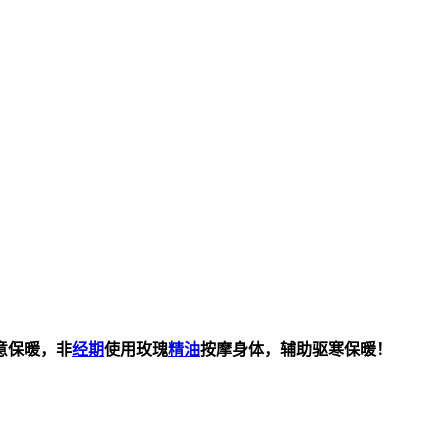
意保暖，非
经期
使用玫瑰
精油
按摩身体，辅助驱寒保暖！