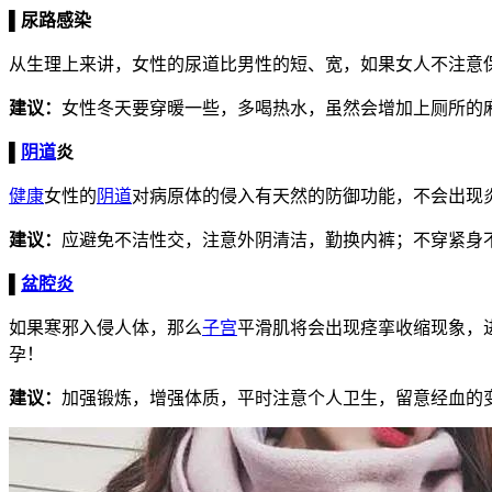
▌尿路感染
从生理上来讲，女性的尿道比男性的短、宽，如果女人不注意
建议：
女性冬天要穿暖一些，多喝热水，虽然会增加上厕所的
▌
阴道
炎
健康
女性的
阴道
对病原体的侵入有天然的防御功能，不会出现
建议：
应避免不洁性交，注意外阴清洁，勤换内裤；不穿紧身
▌
盆腔炎
如果寒邪入侵人体，那么
子宫
平滑肌将会出现痉挛收缩现象，
孕！
建议：
加强锻炼，增强体质，平时注意个人卫生，留意经血的