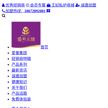
优秀经销商
会员专属
王妃私护商城
诚邀加盟
加盟热线：
18672892081
首页
爱善集团
经销商特辑
产品系列
最新资讯
诚邀加盟
健康知识
关于我们
产品话题
免费体验装