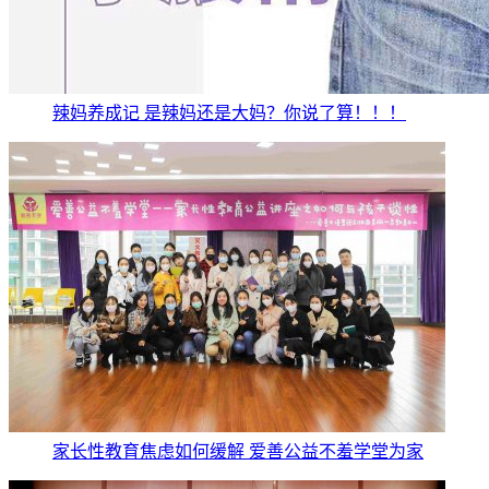
辣妈养成记 是辣妈还是大妈？你说了算！！！
家长性教育焦虑如何缓解 爱善公益不羞学堂为家