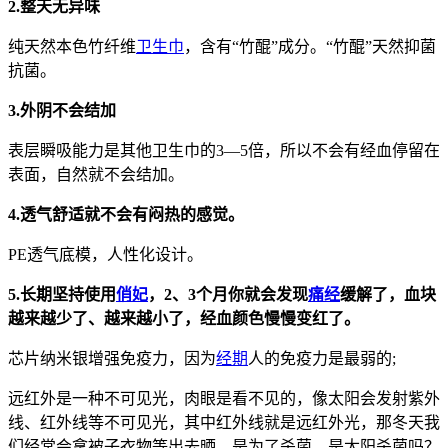
2.整天无异味
纯天然本色竹纤维
卫生巾
，含有“竹醌”成分。“竹醌”天然抑菌
抗菌。
3.外阴不会结加
表层瞬吸能力是其他卫生巾的3—5倍，所以不会有经血停留在
表面，自然就不会结加。
4.透气舒适就不会有闷热的感觉。
PE透气底模，人性化设计。
5.长期坚持使用
俏妃
，2、3个月你就会发现
痛经
缓解了，血块
越来越少了、越来越小了，经血颜色慢慢变红了。
芯片纳米银增强免疫力，因为
经期
人的免疫力是最弱的;
远红外是一种不可见光，肉眼是看不见的，像太阳会发射紫外
线、红外线等不可见光，其中红外线就是远红外光，那冬天我
们经常会拿被子衣物等出去晒，是为了杀菌，是太阳杀菌吗？