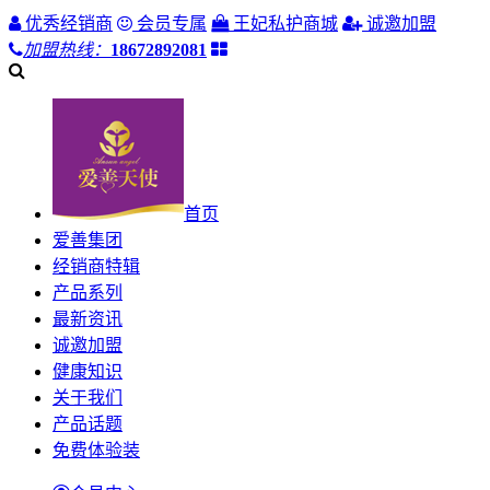
优秀经销商
会员专属
王妃私护商城
诚邀加盟
加盟热线：
18672892081
首页
爱善集团
经销商特辑
产品系列
最新资讯
诚邀加盟
健康知识
关于我们
产品话题
免费体验装