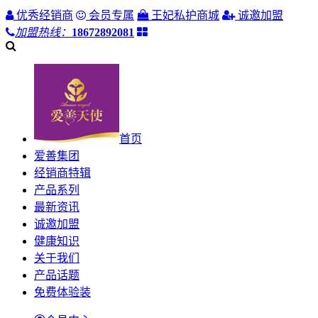
优秀经销商
会员专属
王妃私护商城
诚邀加盟
加盟热线：
18672892081
首页
爱善集团
经销商特辑
产品系列
最新资讯
诚邀加盟
健康知识
关于我们
产品话题
免费体验装