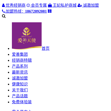
优秀经销商
会员专属
王妃私护商城
诚邀加盟
加盟热线：
18672892081
首页
爱善集团
经销商特辑
产品系列
最新资讯
诚邀加盟
健康知识
关于我们
产品话题
免费体验装