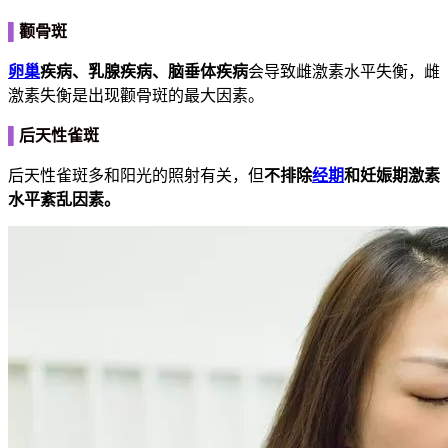
▌
颧骨斑
卵巢
疾病、乳腺疾病、脑垂体疾病
会导致雌激素水平失衡，雌
激素失衡是出现颧骨斑的最大因素。
▌
后天性雀斑
后天性雀斑多和阳光的照射有关，但
不排除
经期
和妊娠期激素
水平紊乱因素。