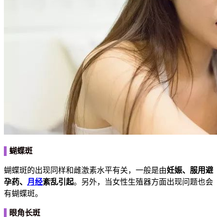
▌
蝴蝶斑
蝴蝶斑的出现同样和雌激素水平有关，一般是由
妊
娠、服用避
孕药、
月经
紊乱引起
。另外，当女性生殖器方面出现问题也会
有蝴蝶斑。
▌
眼角长斑