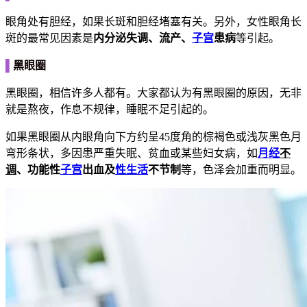
眼角处有胆经，如果长斑和胆经堵塞有关。另外，女性眼角长
斑的最常见因素是
内分泌失调、流产、
子宫
患病
等引起。
▌
黑眼圈
黑眼圈，相信许多人都有。大家都认为有黑眼圈的原因，无非
就是熬夜，作息不规律，睡眠不足引起的。
如果黑眼圈从内眼角向下方约呈45度角的棕褐色或浅灰黑色月
弯形条状，多因患严重失眠、贫血或某些妇女病，如
月经
不
调
、功能性
子宫
出血及
性生活
不节制
等，色泽会加重而明显。