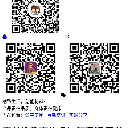
精致生活，怎能将就?
产品贵在品质，身体贵在健康！
当前位置：
爱善集团
-
最新资讯
-
实时分享
-