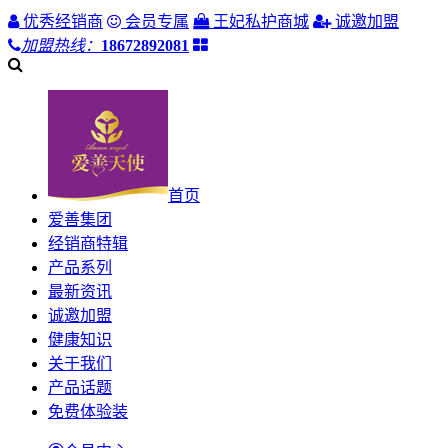
优秀经销商
会员专属
王妃私护商城
诚邀加盟
加盟热线：
18672892081
首页
爱善集团
经销商特辑
产品系列
最新资讯
诚邀加盟
健康知识
关于我们
产品话题
免费体验装