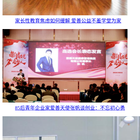
家长性教育焦虑如何缓解 爱善公益不羞学堂为家
85后青年企业家爱善天使张帆谈创业：不忘初心勇