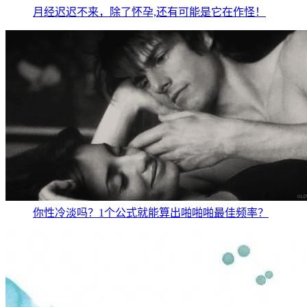
月经迟迟不来，除了怀孕,还有可能是它在作怪！
你性冷淡吗？1个公式就能算出啪啪啪最佳频率？