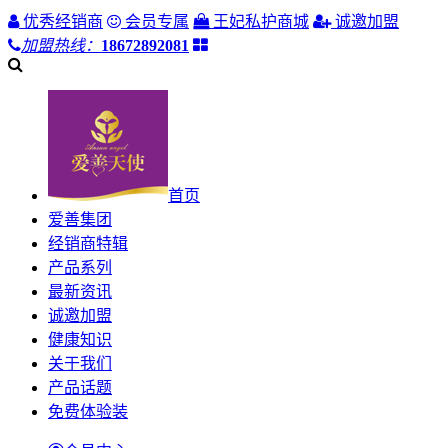
优秀经销商
会员专属
王妃私护商城
诚邀加盟
加盟热线：
18672892081
首页
爱善集团
经销商特辑
产品系列
最新资讯
诚邀加盟
健康知识
关于我们
产品话题
免费体验装