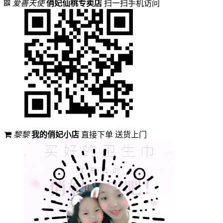
爱善天使
俏妃仙桃专卖店
扫一扫手机访问
黎黎
我的俏妃小店
直接下单 送货上门