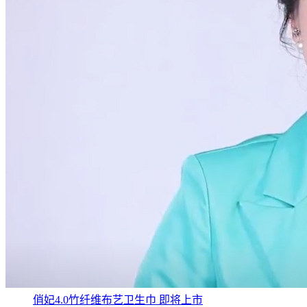
俏妃4.0竹纤维布艺卫生巾 即将上市