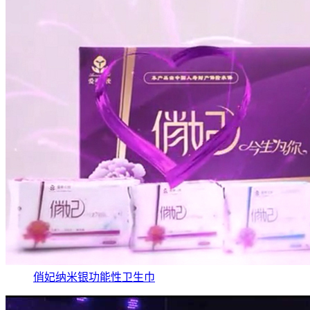
俏妃纳米银功能性卫生巾