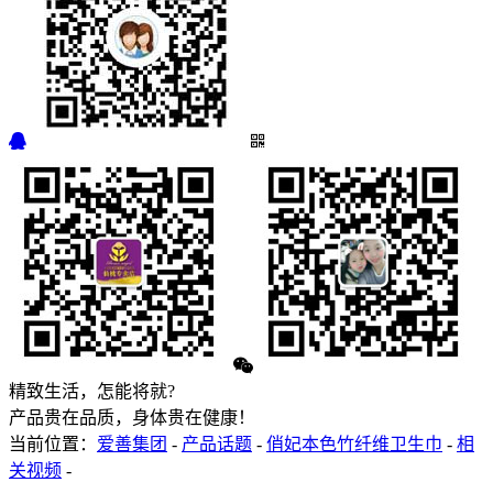
精致生活，怎能将就?
产品贵在品质，身体贵在健康！
当前位置：
爱善集团
-
产品话题
-
俏妃本色竹纤维卫生巾
-
相
关视频
-