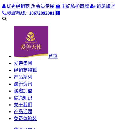
优秀经销商
会员专属
王妃私护商城
诚邀加盟
加盟热线：
18672892081
首页
爱善集团
经销商特辑
产品系列
最新资讯
诚邀加盟
健康知识
关于我们
产品话题
免费体验装