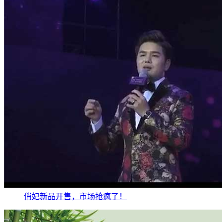
俏妃新品开售，市场抢疯了！