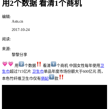
用2个数据 看清1个商机
编辑:
Asts.cn
2017-10-24
阅读:
来源:
黎黎分享
用
个数据
看清
个商机 中国女性每年使用
卫
生巾
超过715亿片
卫生巾
单品年度市场份额大于600亿元 而，
本色竹纤维卫生巾仅有
俏妃
款