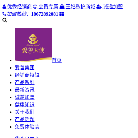
优秀经销商
会员专属
王妃私护商城
诚邀加盟
加盟热线：
18672892081
首页
爱善集团
经销商特辑
产品系列
最新资讯
诚邀加盟
健康知识
关于我们
产品话题
免费体验装