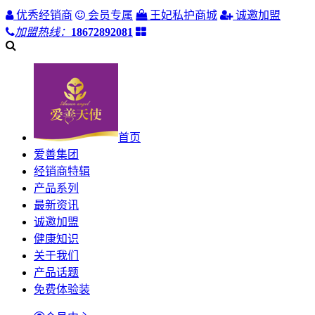
优秀经销商
会员专属
王妃私护商城
诚邀加盟
加盟热线：
18672892081
首页
爱善集团
经销商特辑
产品系列
最新资讯
诚邀加盟
健康知识
关于我们
产品话题
免费体验装