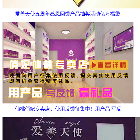
爱善天使五周年感恩回馈产品抽奖活动亿万福袋
仙桃俏妃专卖店，使用反馈征集中！用产品 写反