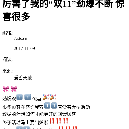
厉害了我的“双11”劲爆不断 惊
喜很多
编辑:
Asts.cn
2017-11-09
阅读:
来源:
爱善天使
劲爆双
惊喜
很多顾客在咨询我双
有没有大型活动
绞尽脑汁想如何才能更好的回馈顾客
终于活动马上要出炉啦