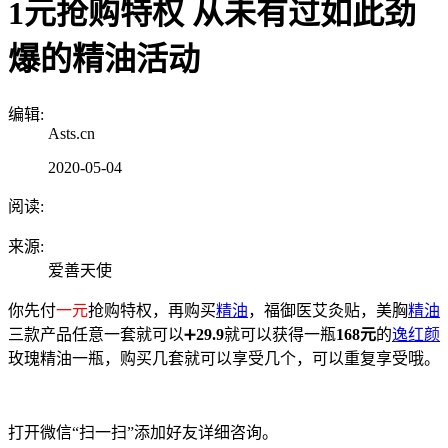
1元抢购特权 从未有过如此劲
爆的精油活动
编辑:
Asts.cn
2020-05-04
阅读:
来源:
爱善天使
你先付
一元
抢购特权，再购买
精油
，福御医艾灸贴，美胸
精油
三款产品任意一套就可以➕
29.9
就可以获得一瓶
168元
的
逸红颜
玫瑰精油一瓶，购买几套就可以享受几个，可以重复享受哦。
打开微信“扫一扫”添加好友详细咨询。