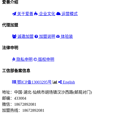
爱善介绍
关于爱善
企业文化
运营模式
代理加盟
诚邀加盟
加盟说明
体验装
法律申明
隐私申明
版权申明
工信部备案信息
鄂ICP备13003295号
English
地址：中国·湖北·仙桃市胡场镇汉沙西路(邮局对门)
邮编：433004
微信：18672892081
加盟热线：
18672892081