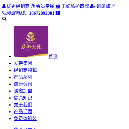
优秀经销商
会员专属
王妃私护商城
诚邀加盟
加盟热线：
18672892081
首页
爱善集团
经销商特辑
产品系列
最新资讯
诚邀加盟
健康知识
关于我们
产品话题
免费体验装