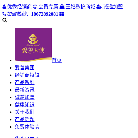
优秀经销商
会员专属
王妃私护商城
诚邀加盟
加盟热线：
18672892081
首页
爱善集团
经销商特辑
产品系列
最新资讯
诚邀加盟
健康知识
关于我们
产品话题
免费体验装