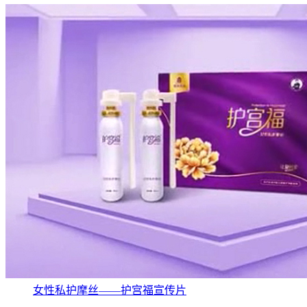
女性私护摩丝——护宫福宣传片