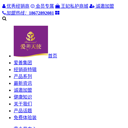
优秀经销商
会员专属
王妃私护商城
诚邀加盟
加盟热线：
18672892081
首页
爱善集团
经销商特辑
产品系列
最新资讯
诚邀加盟
健康知识
关于我们
产品话题
免费体验装