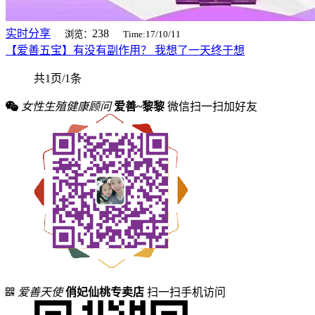
实时分享
238
浏览：
Time:17/10/11
【爱善五宝】有没有副作用？ 我想了一天终于想
共1页/1条
女性生殖健康顾问
爱善~黎黎
微信扫一扫加好友
爱善天使
俏妃仙桃专卖店
扫一扫手机访问