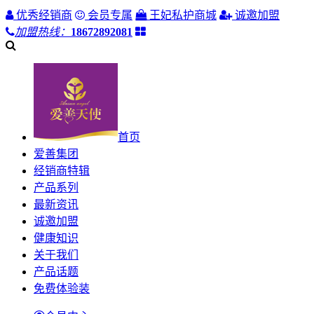
优秀经销商
会员专属
王妃私护商城
诚邀加盟
加盟热线：
18672892081
首页
爱善集团
经销商特辑
产品系列
最新资讯
诚邀加盟
健康知识
关于我们
产品话题
免费体验装