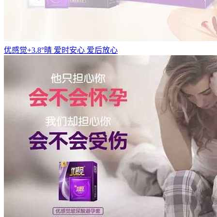
优感觉+3.8°晴 爱时安心 爱后放心